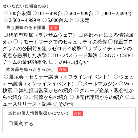
せいただいた場合のみ）
100台未満
101～499台
500～999台
1,000～2,499台
2,500～4,999台
5,000台以上
未定
最も興味のある課題
標的型攻撃（ランサムウェア）
内部不正による情報漏
えい
リモートワークでのセキュリティの確保
修正プロ
グラムの公開前を狙うゼロデイ攻撃
サプライチェーンの
弱点を悪用した攻撃
ID・パスワード漏洩
SOC・CSIRT
チームの業務効率化
この中にはない
本製品を知ったきっかけ
展示会・セミナー講演（オフラインイベント）
ウェビ
ナー講演（オンラインイベント）
メールマガジン
Web
検索
弊社担当営業からの紹介
グループ企業・親会社か
らの紹介
ご同僚からの紹介
販売代理店からの紹介
ニ
ュースリリース・記事
その他
当社の個人情報取扱いについて
同意する