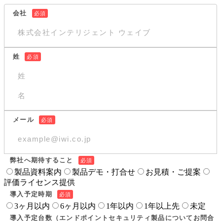
会社
姓
メール
弊社へ期待すること
製品資料案内
製品デモ・打合せ
お見積・ご提案
評価ライセンス提供
導入予定時期
3ヶ月以内
6ヶ月以内
1年以内
1年以上先
未定
導入予定台数（エンドポイントセキュリティ製品についてお問合