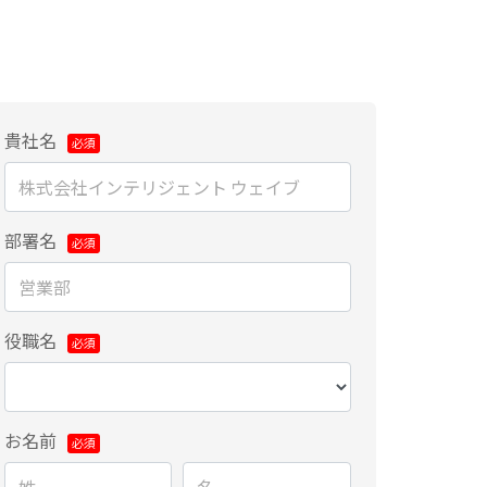
貴社名
部署名
役職名
お名前